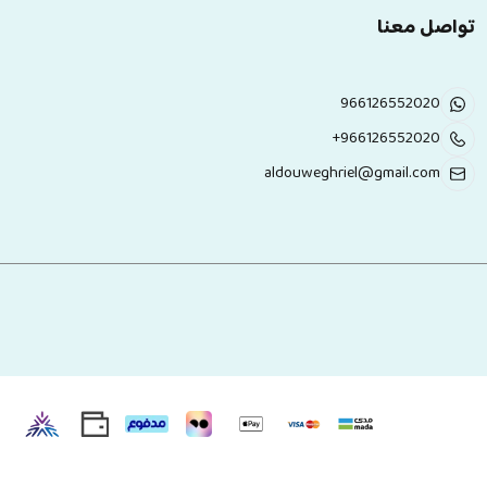
تواصل معنا
966126552020
+966126552020
aldouweghriel@gmail.com