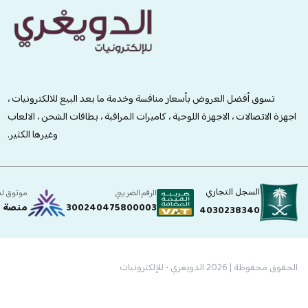
الدويغري • للإلكترونيات
تسوق أفضل العروض بأسعار منافسة وخدمة ما بعد البيع للالكترونيات ،
اجهزة الاتصالات ، الاجهزة اللوحية ، كاميرات المراقبة ، بطاقات الشحن ، الالعاب
وغيرها الكثير.
السجل التجاري
الرقم الضريبي
موثوق ل
300240475800003
منصة ا
4030238340
الحقوق محفوظة | 2026
الدويغري • للإلكترونيات