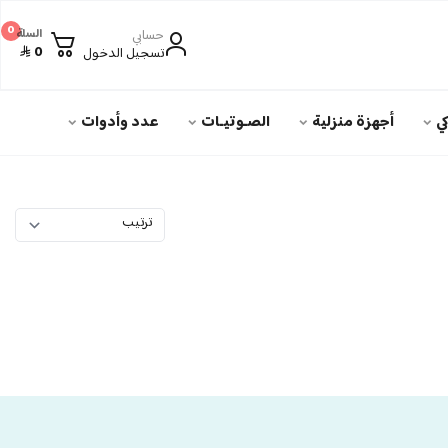
0
حسابي
السلة
0
تسجيل الدخول
ي
أجهزة منزلية
الصـوتيـات
عدد وأدوات