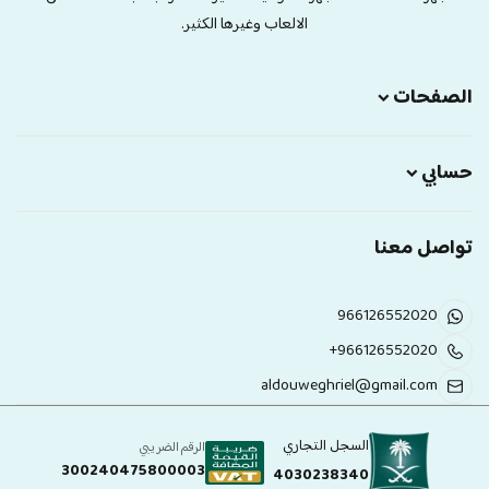
الالعاب وغيرها الكثير.
الصفحات
حسابي
تواصل معنا
966126552020
+966126552020
aldouweghriel@gmail.com
السجل التجاري
الرقم الضريبي
300240475800003
4030238340