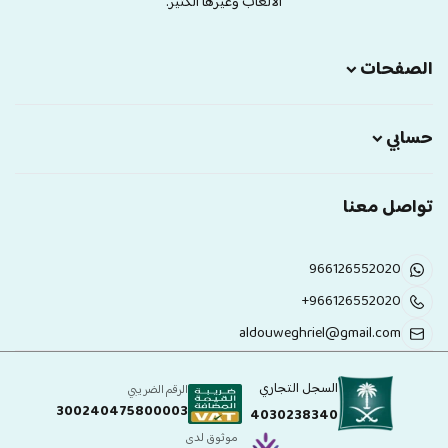
الالعاب وغيرها الكثير.
الصفحات
حسابي
تواصل معنا
966126552020
+966126552020
aldouweghriel@gmail.com
السجل التجاري
الرقم الضريبي
300240475800003
4030238340
موثوق لدى