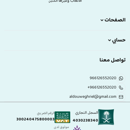
الالعاب وغيرها الكثير.
الصفحات
حسابي
تواصل معنا
966126552020
+966126552020
aldouweghriel@gmail.com
السجل التجاري
الرقم الضريبي
300240475800003
4030238340
موثوق لدى