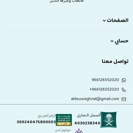
الالعاب وغيرها الكثير.
الصفحات
حسابي
تواصل معنا
966126552020
+966126552020
aldouweghriel@gmail.com
السجل التجاري
الرقم الضريبي
300240475800003
4030238340
موثوق لدى