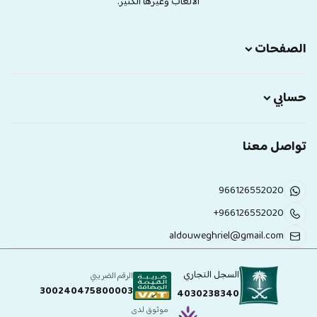
الالعاب وغيرها الكثير.
الصفحات
حسابي
تواصل معنا
966126552020
+966126552020
aldouweghriel@gmail.com
السجل التجاري
الرقم الضريبي
300240475800003
4030238340
موثوق لدى