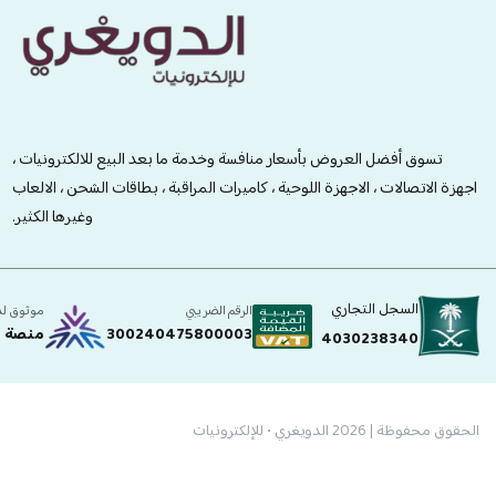
الدويغري • للإلكترونيات
تسوق أفضل العروض بأسعار منافسة وخدمة ما بعد البيع للالكترونيات ،
اجهزة الاتصالات ، الاجهزة اللوحية ، كاميرات المراقبة ، بطاقات الشحن ، الالعاب
وغيرها الكثير.
السجل التجاري
الرقم الضريبي
موثوق ل
300240475800003
منصة ا
4030238340
الحقوق محفوظة | 2026
الدويغري • للإلكترونيات