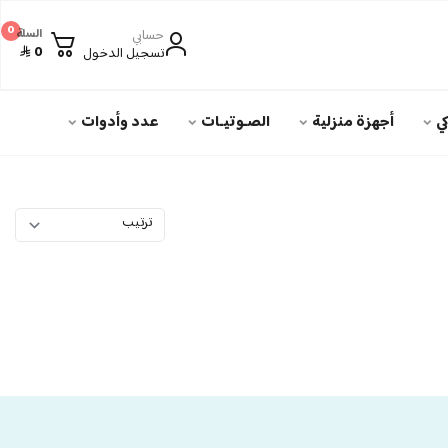
0
حسابي
السلة
0
تسجيل الدخول
ي
أجهزة منزلية
الصـوتيـات
عدد وأدوات