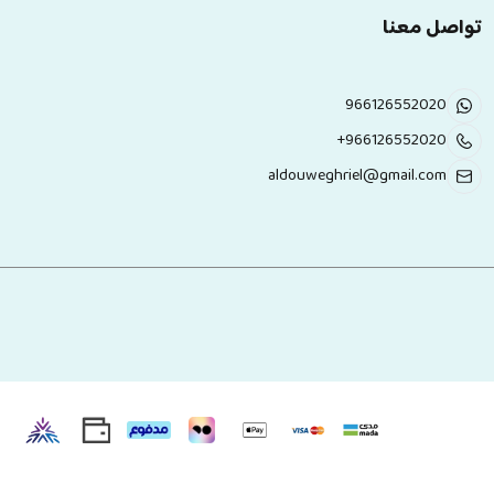
تواصل معنا
966126552020
+966126552020
aldouweghriel@gmail.com