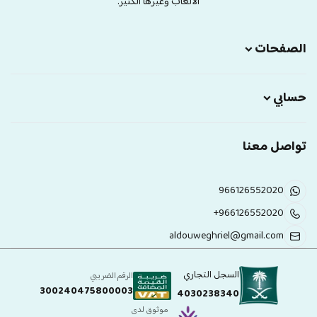
الالعاب وغيرها الكثير.
الصفحات
حسابي
تواصل معنا
966126552020
+966126552020
aldouweghriel@gmail.com
السجل التجاري
الرقم الضريبي
300240475800003
4030238340
موثوق لدى