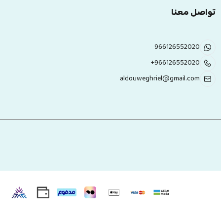
تواصل معنا
966126552020
+966126552020
aldouweghriel@gmail.com