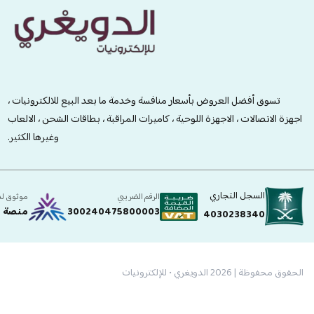
الدويغري • للإلكترونيات
تسوق أفضل العروض بأسعار منافسة وخدمة ما بعد البيع للالكترونيات ،
اجهزة الاتصالات ، الاجهزة اللوحية ، كاميرات المراقبة ، بطاقات الشحن ، الالعاب
وغيرها الكثير.
السجل التجاري
الرقم الضريبي
موثوق ل
300240475800003
منصة ا
4030238340
الحقوق محفوظة | 2026
الدويغري • للإلكترونيات