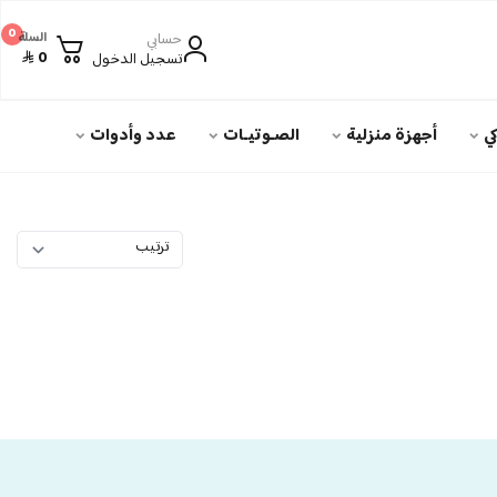
0
حسابي
السلة
0
تسجيل الدخول
ي
أجهزة منزلية
الصـوتيـات
عدد وأدوات