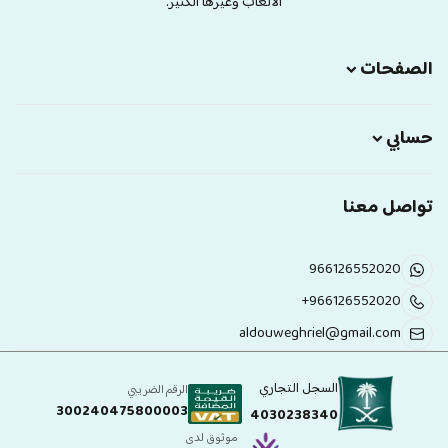
الالعاب وغيرها الكثير.
الصفحات
حسابي
تواصل معنا
966126552020
+966126552020
aldouweghriel@gmail.com
السجل التجاري
الرقم الضريبي
300240475800003
4030238340
موثوق لدى