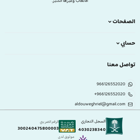
الالعاب وغيرها الكثير.
الصفحات
حسابي
تواصل معنا
966126552020
+966126552020
aldouweghriel@gmail.com
السجل التجاري
الرقم الضريبي
300240475800003
4030238340
موثوق لدى