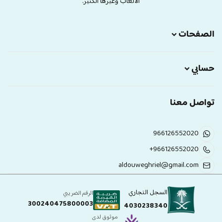
الالعاب وغيرها الكثير.
الصفحات
حسابي
تواصل معنا
966126552020
+966126552020
aldouweghriel@gmail.com
السجل التجاري
الرقم الضريبي
300240475800003
4030238340
موثوق لدى