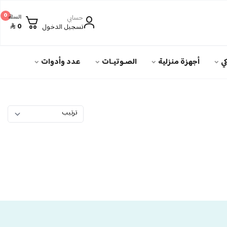
0
حسابي
السلة
0
تسجيل الدخول
ي
أجهزة منزلية
الصـوتيـات
عدد وأدوات