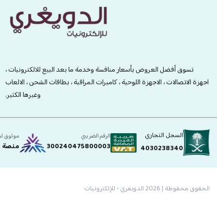
الدويغري • للإلكترونيات
تسوق أفضل العروض بأسعار منافسة وخدمة ما بعد البيع للالكترونيات ،
اجهزة الاتصالات ، الاجهزة اللوحية ، كاميرات المراقبة ، بطاقات الشحن ، الالعاب
وغيرها الكثير.
السجل التجاري
الرقم الضريبي
موثوق ل
300240475800003
منصة ا
4030238340
الحقوق محفوظة | 2026
الدويغري • للإلكترونيات