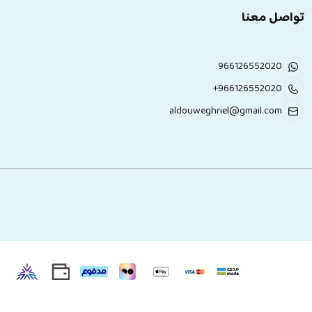
تواصل معنا
966126552020
+966126552020
aldouweghriel@gmail.com