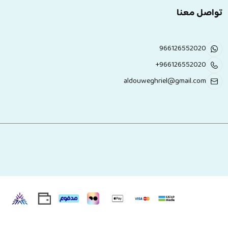
تواصل معنا
966126552020
+966126552020
aldouweghriel@gmail.com