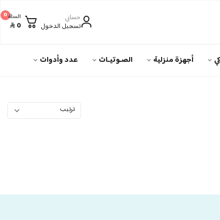
0
حسابي
السلة
0
تسجيل الدخول
ي
أجهزة منزلية
الصـوتيـات
عدد وأدوات