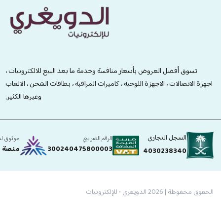
الدويغري • للإلكترونيات
تسوق أفضل العروض بأسعار منافسة وخدمة ما بعد البيع للالكترونيات ،
اجهزة الاتصالات ، الاجهزة اللوحية ، كاميرات المراقبة ، بطاقات الشحن ، الالعاب
وغيرها الكثير.
السجل التجاري
الرقم الضريبي
موثوق ل
300240475800003
منصة ا
4030238340
الحقوق محفوظة | 2026
الدويغري • للإلكترونيات