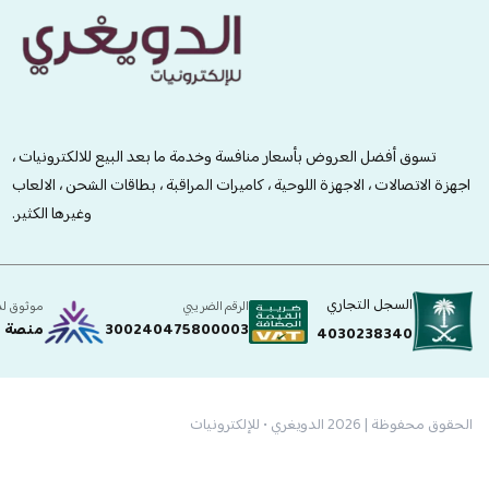
الدويغري • للإلكترونيات
تسوق أفضل العروض بأسعار منافسة وخدمة ما بعد البيع للالكترونيات ،
اجهزة الاتصالات ، الاجهزة اللوحية ، كاميرات المراقبة ، بطاقات الشحن ، الالعاب
وغيرها الكثير.
السجل التجاري
الرقم الضريبي
موثوق ل
300240475800003
منصة ا
4030238340
الحقوق محفوظة | 2026
الدويغري • للإلكترونيات