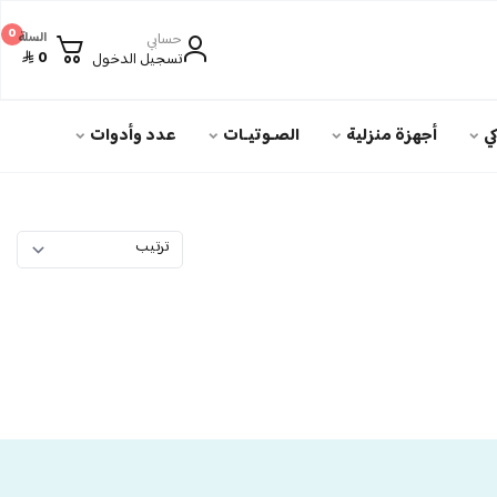
0
حسابي
السلة
0
تسجيل الدخول
ي
أجهزة منزلية
الصـوتيـات
عدد وأدوات