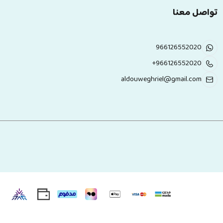
تواصل معنا
966126552020
+966126552020
aldouweghriel@gmail.com