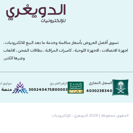
الدويغري • للإلكترونيات
تسوق أفضل العروض بأسعار منافسة وخدمة ما بعد البيع للالكترونيات ،
اجهزة الاتصالات ، الاجهزة اللوحية ، كاميرات المراقبة ، بطاقات الشحن ، الالعاب
وغيرها الكثير.
السجل التجاري
الرقم الضريبي
موثوق ل
300240475800003
منصة ا
4030238340
الحقوق محفوظة | 2026
الدويغري • للإلكترونيات