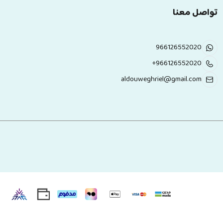
تواصل معنا
966126552020
+966126552020
aldouweghriel@gmail.com