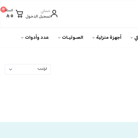
0
حسابي
السلة
0
تسجيل الدخول
ي
أجهزة منزلية
الصـوتيـات
عدد وأدوات