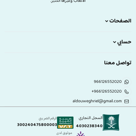
الالعاب وغيرها الكثير.
الصفحات
حسابي
تواصل معنا
966126552020
+966126552020
aldouweghriel@gmail.com
السجل التجاري
الرقم الضريبي
300240475800003
4030238340
موثوق لدى