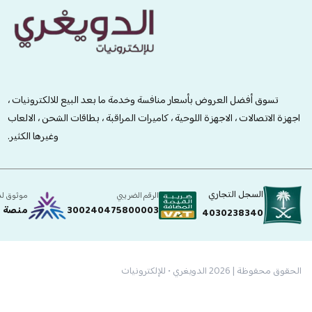
الدويغري • للإلكترونيات
تسوق أفضل العروض بأسعار منافسة وخدمة ما بعد البيع للالكترونيات ،
اجهزة الاتصالات ، الاجهزة اللوحية ، كاميرات المراقبة ، بطاقات الشحن ، الالعاب
وغيرها الكثير.
السجل التجاري
الرقم الضريبي
موثوق ل
300240475800003
منصة ا
4030238340
الحقوق محفوظة | 2026
الدويغري • للإلكترونيات