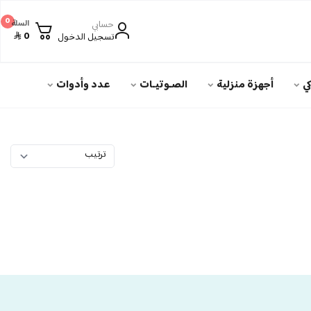
0
حسابي
السلة
0
تسجيل الدخول
ي
أجهزة منزلية
الصـوتيـات
عدد وأدوات