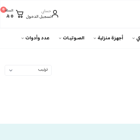
0
حسابي
السلة
0
تسجيل الدخول
ي
أجهزة منزلية
الصـوتيـات
عدد وأدوات