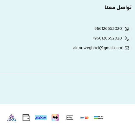
تواصل معنا
966126552020
+966126552020
aldouweghriel@gmail.com