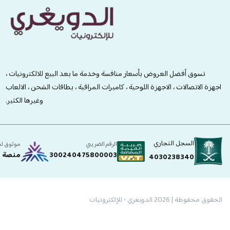
الدويغري • للإلكترونيات
تسوق أفضل العروض بأسعار منافسة وخدمة ما بعد البيع للالكترونيات ،
اجهزة الاتصالات ، الاجهزة اللوحية ، كاميرات المراقبة ، بطاقات الشحن ، الالعاب
وغيرها الكثير.
السجل التجاري
الرقم الضريبي
موثوق ل
300240475800003
منصة ا
4030238340
الحقوق محفوظة | 2026
الدويغري • للإلكترونيات