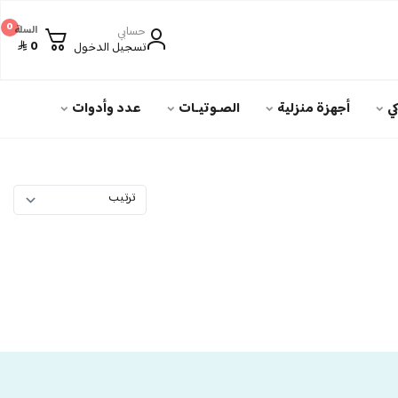
0
حسابي
السلة
0
تسجيل الدخول
ي
أجهزة منزلية
الصـوتيـات
عدد وأدوات