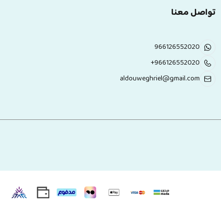
تواصل معنا
966126552020
+966126552020
aldouweghriel@gmail.com