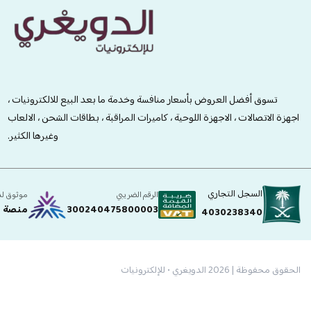
الدويغري • للإلكترونيات
تسوق أفضل العروض بأسعار منافسة وخدمة ما بعد البيع للالكترونيات ،
اجهزة الاتصالات ، الاجهزة اللوحية ، كاميرات المراقبة ، بطاقات الشحن ، الالعاب
وغيرها الكثير.
السجل التجاري
الرقم الضريبي
موثوق ل
300240475800003
منصة ا
4030238340
الحقوق محفوظة | 2026
الدويغري • للإلكترونيات