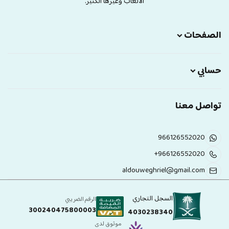
الالعاب وغيرها الكثير.
الصفحات
حسابي
تواصل معنا
966126552020
+966126552020
aldouweghriel@gmail.com
السجل التجاري
الرقم الضريبي
300240475800003
4030238340
موثوق لدى