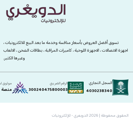
الدويغري • للإلكترونيات
تسوق أفضل العروض بأسعار منافسة وخدمة ما بعد البيع للالكترونيات ،
اجهزة الاتصالات ، الاجهزة اللوحية ، كاميرات المراقبة ، بطاقات الشحن ، الالعاب
وغيرها الكثير.
السجل التجاري
الرقم الضريبي
موثوق ل
300240475800003
منصة ا
4030238340
الحقوق محفوظة | 2026
الدويغري • للإلكترونيات