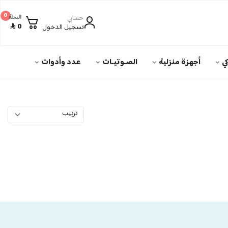
0
حسابي
السلة
0
تسجيل الدخول
ي
أجهزة منزلية
الصـوتيـات
عدد وأدوات