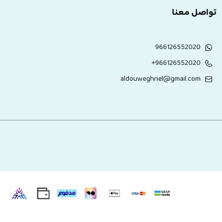
تواصل معنا
966126552020
+966126552020
aldouweghriel@gmail.com