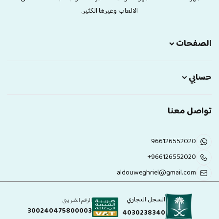
الالعاب وغيرها الكثير.
الصفحات
حسابي
تواصل معنا
966126552020
+966126552020
aldouweghriel@gmail.com
السجل التجاري
الرقم الضريبي
300240475800003
4030238340